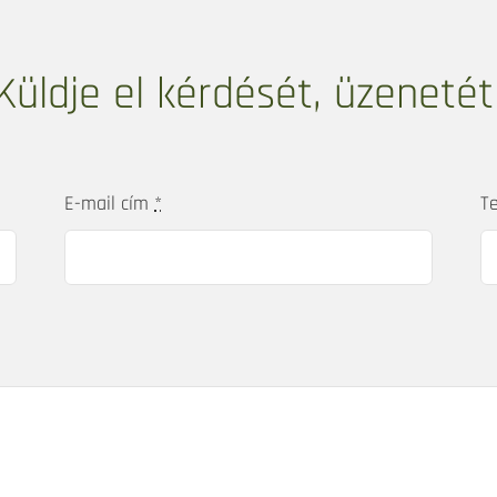
Küldje el kérdését, üzenetét
E-mail cím
*
T