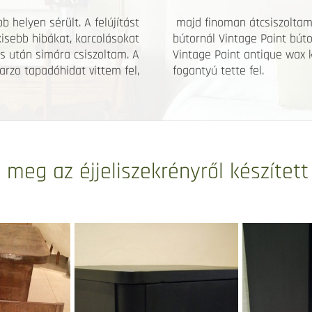
 helyen sérült. A felújítást
majd finoman átcsiszoltam.
kisebb hibákat, karcolásokat
bútornál Vintage Paint bút
ás után simára csiszoltam. A
Vintage Paint antique wax k
arzo tapadóhidat vittem fel,
fogantyú tette fel.
 meg az éjjeliszekrényről készített