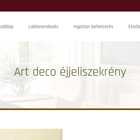
ezdőlap
Lakberendezés
Ingatlan befektetés
EkoDe
Art deco éjjeliszekrény