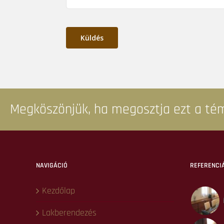
Küldés
Megköszönjük, ha megosztja ezt a té
NAVIGÁCIÓ
REFERENCI
Kezdőlap
Lakberendezés