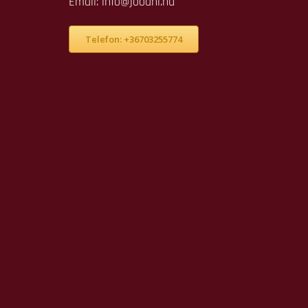
Email: info@jooani.hu
Telefon: +36703255774