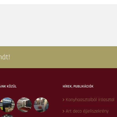
mát!
ÁINK KÖZÜL
HÍREK, PUBLIKÁCIÓK
Konyhaasztalból íróasztal
Art deco éjjeliszekrény