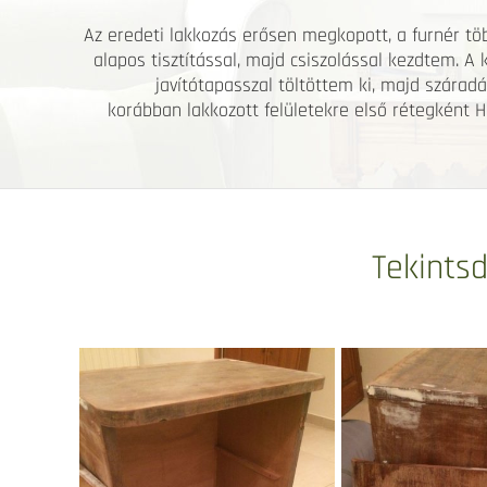
Az eredeti lakkozás erősen megkopott, a furnér több
alapos tisztítással, majd csiszolással kezdtem. A 
javítótapasszal töltöttem ki, majd szárad
korábban lakkozott felületekre első rétegként H
Tekintsd