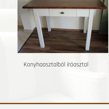
Art deco éjjeliszekrény
tal
Konyhaasztalból íróasztal