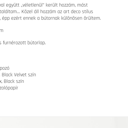
val együtt „véletlenül” került hozzám, mást
találtam… Közel áll hozzám az art deco stílus
i, épp ezért ennek a bútornak különösen örültem.
cm
 furnérozott bútorlap.
apozó
 Black Velvet szín
, Black szín
zolópapír