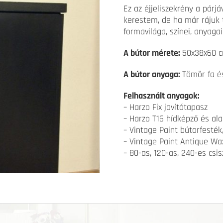
Ez az éjjeliszekrény a párjá
kerestem, de ha már rájuk 
formavilága, színei, anyaga
A bútor mérete:
50x38x60 
A bútor anyaga:
Tömör fa és
Felhasznált anyagok:
– Harzo Fix javítótapasz
– Harzo T16 hídképző és al
– Vintage Paint bútorfesték,
– Vintage Paint Antique Wax
– 80-as, 120-as, 240-es csis