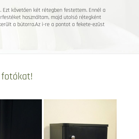
 Ezt követően két rétegben festettem. Ennél a
orfestéket használtam, majd utolsó rétegként
erült a bútorra.Az i-re a pontot a fekete-ezüst
 fotókat!