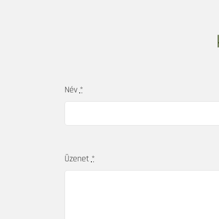
Név
*
Üzenet
*