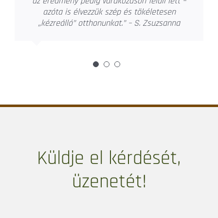
sántítanak. Precíz, pontos, még a szűk
határidőket is be tudja tartani a megadott
költségvetésen belül. A lehető legjobb
megoldást próbálja megtalálni, a
legkedvezőbb áron. Ötletei, bútormegoldásai,
kivitelezése a legmagasabb minőséget
képviselik. Átgondolt, szervezett
munkavégzése példaértékű. A magyar piacot
kiválóan ismeri, legyen az beszerzés és egyéb
munkák kivitelezése. Kiterjedt
kapcsolatrendszerének köszönhetően saját
mesterembereivel tudja a megtervezett
lakásbelsőt megvalósítani. Az elmúlt
időszakban nekünk távmunkában bonyolította
le a külföldi ingatlanunk teljes berendezését,
felújítását. A 2020-21-es világjárvány ideje
alatt pedig a kivitelezővel tárgyalt, a hibákat
kijavíttatta, és projektmenedzselte a
lakáskivitelezést és berendezést. Így kulcsra
készen kaptuk meg magyarországi