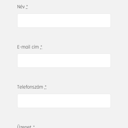
lakásunkat. Szívből tudjuk ajánlani, ha
kellemes, stílusos és nem utolsó sorban
praktikus otthont szeretnének.” – Mercedes &
Jérôme
Küldje el kérdését,
üzenetét!