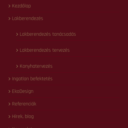
Üzenet
*
Küldés