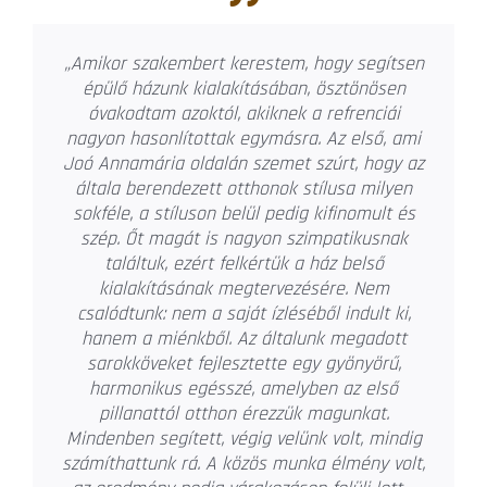
„Amikor felmerült a lakóparki lakásunk
tervezése egyértelmű volt, hogy Joó
Annamáriát bízzuk meg lakásunk
berendezésével és tervezésével. 2008 óta,
több mint 14 éve dolgozik lakásainkon.
Stílusáról néhány szó. Rugalmas és mindig
meghallgatja, hogy milyen irányban
szeretnénk elindulni. Ötvözni tudja a régi
darabokat, akár antikot is, a legmodernebb
stílusokkal. Így nem kell megválni a régi
bútoroktól, hozott darabokból is teljesen új
hangulatot tud kihozni. Hagy választani saját
ízlésünk szerint, legyen az például csempe,
tapéta vagy egyéb textilek. Nyugodt,
meghallgatja a kliens ötleteit is, de elmondja
rögtön a véleményét, hogyha úgy gondolja,
hogy az általunk elképzelt megoldások kicsit