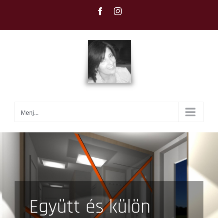
Kihagyás
Facebook
Instagram
Menj...
Együtt és külön