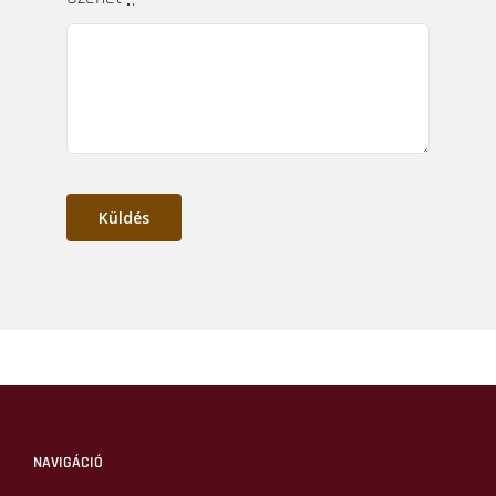
Név
*
E-mail cím
*
Telefonszám
*