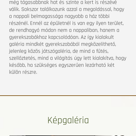
még tágasabbnak hat és szinte a kert is részévé
válik. Sokszor találkozunk azzal a megoldással, hogy
a nappali belmagassága nagyobb a ház többi
részénél. Ennél az épületnél is van egy ilyen terület,
de rendhagyó módon nem a nappaliban, hanem a
gyerekszobákhoz kapcsolódóan. Az így kialakult
galéria mindkét gyerekszobából megközelíthető,
jelenleg közös játszógaléria, de mind a fűtés,
szellőztetés, mind a világítás úgy lett kialakítva, hogy
később, ha szükséges egyszerűen lezárható két
külön részre.
Képgaléria