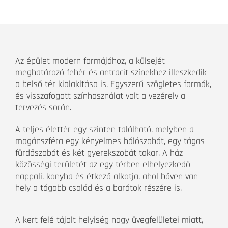
Az épület modern formájához, a külsejét
meghatározó fehér és antracit színekhez illeszkedik
a belső tér kialakítása is. Egyszerű szögletes formák,
és visszafogott színhasználat volt a vezérelv a
tervezés során.
A teljes élettér egy szinten található, melyben a
magánszféra egy kényelmes hálószobát, egy tágas
fürdőszobát és két gyerekszobát takar. A ház
közösségi területét az egy térben elhelyezkedő
nappali, konyha és étkező alkotja, ahol bőven van
hely a tágabb család és a barátok részére is.
A kert felé tájolt helyiség nagy üvegfelületei miatt,