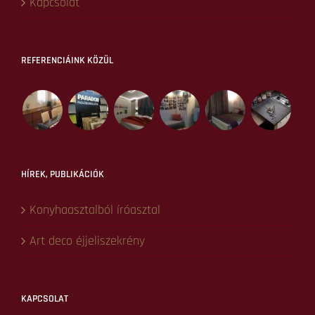
NAVIGÁCIÓ
Kezdőlap
Lakberendezés
Lakberendezés tanácsadás
Lakberendezés tervezés
Konyhatervezés
Ingatlan befektetés
EkoDesign
Referenciák
Hírek, blog