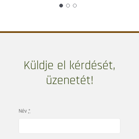
kivitelezése a legmagasabb minőséget
képviselik. Átgondolt, szervezett
munkavégzése példaértékű. A magyar piacot
kiválóan ismeri, legyen az beszerzés és egyéb
munkák kivitelezése. Kiterjedt
kapcsolatrendszerének köszönhetően saját
mesterembereivel tudja a megtervezett
lakásbelsőt megvalósítani. Az elmúlt
időszakban nekünk távmunkában bonyolította
le a külföldi ingatlanunk teljes berendezését,
felújítását. A 2020-21-es világjárvány ideje
alatt pedig a kivitelezővel tárgyalt, a hibákat
kijavíttatta, és projektmenedzselte a
lakáskivitelezést és berendezést. Így kulcsra
készen kaptuk meg magyarországi
lakásunkat. Szívből tudjuk ajánlani, ha
kellemes, stílusos és nem utolsó sorban
praktikus otthont szeretnének.” – Mercedes &
Jérôme