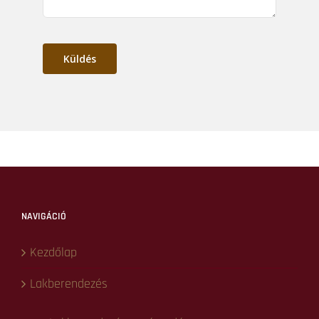
E-mail cím
*
Telefonszám
*
Üzenet
*