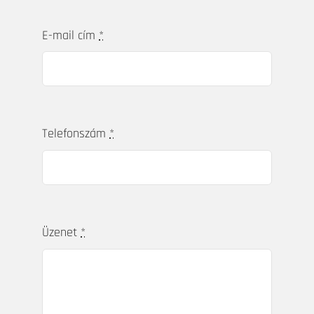
Küldje el kérdését,
üzenetét!
Név
*