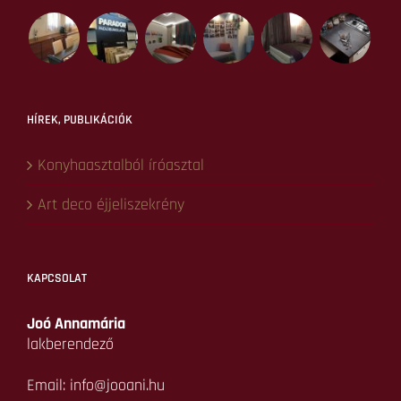
Lakberendezés tanácsadás
Lakberendezés tervezés
Konyhatervezés
Ingatlan befektetés
EkoDesign
Referenciák
Hírek, blog
Kapcsolat