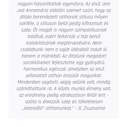
berendezésével és tervezésével. 2008 óta,
több mint 14 éve dolgozik lakásainkon.
Stílusáról néhány szó. Rugalmas és mindig
meghallgatja, hogy milyen irányban
szeretnénk elindulni. Ötvözni tudja a régi
darabokat, akár antikot is, a legmodernebb
stílusokkal. Így nem kell megválni a régi
bútoroktól, hozott darabokból is teljesen új
hangulatot tud kihozni. Hagy választani saját
ízlésünk szerint, legyen az például csempe,
tapéta vagy egyéb textilek. Nyugodt,
meghallgatja a kliens ötleteit is, de elmondja
rögtön a véleményét, hogyha úgy gondolja,
hogy az általunk elképzelt megoldások kicsit
sántítanak. Precíz, pontos, még a szűk
határidőket is be tudja tartani a megadott
költségvetésen belül. A lehető legjobb
megoldást próbálja megtalálni, a
legkedvezőbb áron. Ötletei, bútormegoldásai,