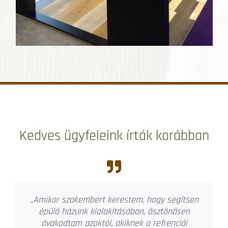
Kedves ügyfeleink írták korábban
„Amikor felmerült a lakóparki lakásunk
tervezése egyértelmű volt, hogy Joó
Annamáriát bízzuk meg lakásunk