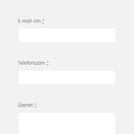
Küldje el kérdését,
üzenetét!
Név
*