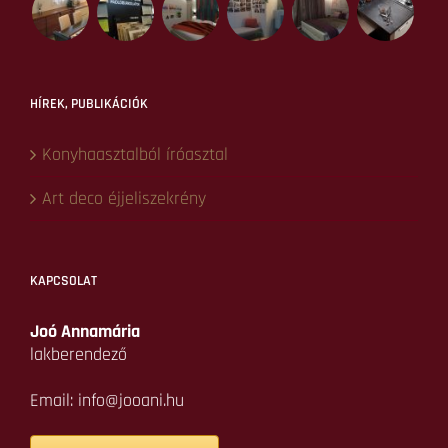
Lakberendezés tanácsadás
Lakberendezés tervezés
Konyhatervezés
Ingatlan befektetés
EkoDesign
Referenciák
Hírek, blog
Kapcsolat
REFERENCIÁINK KÖZÜL