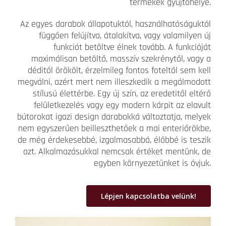
termékek gyűjtőhelye.
Az egyes darabok állapotuktól, használhatóságuktól
függően felújítva, átalakítva, vagy valamilyen új
funkciót betöltve élnek tovább. A funkcióját
maximálisan betöltő, masszív szekrénytől, vagy a
déditől örökölt, érzelmileg fontos foteltől sem kell
megválni, azért mert nem illeszkedik a megálmodott
stílusú élettérbe. Egy új szín, az eredetitől eltérő
felületkezelés vagy egy modern kárpit az elavult
bútorokat igazi design darabokká változtatja, melyek
nem egyszerűen beilleszthetőek a mai enteriőrökbe,
de még érdekesebbé, izgalmasabbá, élőbbé is teszik
azt. Alkalmazásukkal nemcsak értéket mentünk, de
egyben környezetünket is óvjuk.
Lépjen kapcsolatba velünk!