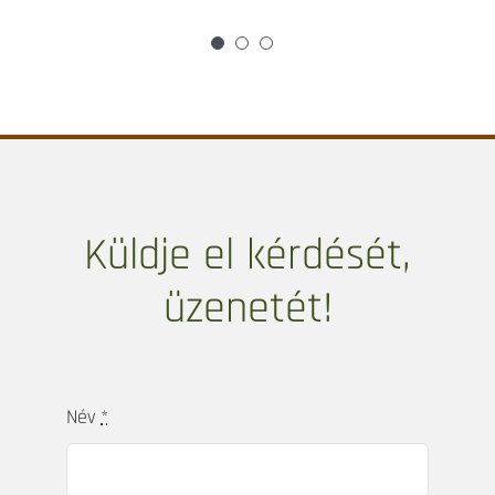
legkedvezőbb áron. Ötletei, bútormegoldásai,
kivitelezése a legmagasabb minőséget
képviselik. Átgondolt, szervezett
munkavégzése példaértékű. A magyar piacot
kiválóan ismeri, legyen az beszerzés és egyéb
munkák kivitelezése. Kiterjedt
kapcsolatrendszerének köszönhetően saját
mesterembereivel tudja a megtervezett
lakásbelsőt megvalósítani. Az elmúlt
időszakban nekünk távmunkában bonyolította
le a külföldi ingatlanunk teljes berendezését,
felújítását. A 2020-21-es világjárvány ideje
alatt pedig a kivitelezővel tárgyalt, a hibákat
kijavíttatta, és projektmenedzselte a
lakáskivitelezést és berendezést. Így kulcsra
készen kaptuk meg magyarországi
lakásunkat. Szívből tudjuk ajánlani, ha
kellemes, stílusos és nem utolsó sorban
praktikus otthont szeretnének.” – Mercedes &
Jérôme