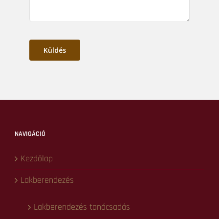
E-mail cím
*
Telefonszám
*
Üzenet
*