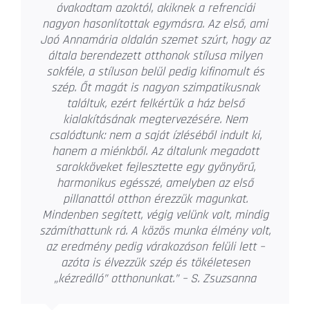
Annamáriát bízzuk meg lakásunk
berendezésével és tervezésével. 2008 óta,
több mint 14 éve dolgozik lakásainkon.
Stílusáról néhány szó. Rugalmas és mindig
meghallgatja, hogy milyen irányban
szeretnénk elindulni. Ötvözni tudja a régi
darabokat, akár antikot is, a legmodernebb
stílusokkal. Így nem kell megválni a régi
bútoroktól, hozott darabokból is teljesen új
hangulatot tud kihozni. Hagy választani saját
ízlésünk szerint, legyen az például csempe,
tapéta vagy egyéb textilek. Nyugodt,
meghallgatja a kliens ötleteit is, de elmondja
rögtön a véleményét, hogyha úgy gondolja,
hogy az általunk elképzelt megoldások kicsit
sántítanak. Precíz, pontos, még a szűk
határidőket is be tudja tartani a megadott
költségvetésen belül. A lehető legjobb
megoldást próbálja megtalálni, a