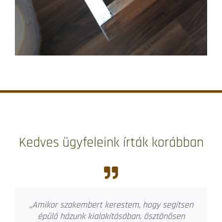
Kedves ügyfeleink írták korábban
„Amikor felmerült a lakóparki lakásunk
tervezése egyértelmű volt, hogy Joó