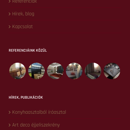
NAVIGÁCIÓ
Kezdőlap
Lakberendezés
Lakberendezés tanácsadás
Lakberendezés tervezés
Konyhatervezés
Ingatlan befektetés
EkoDesign