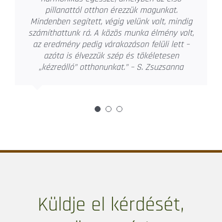
meghallgatja a kliens ötleteit is, de elmondja
rögtön a véleményét, hogyha úgy gondolja,
hogy az általunk elképzelt megoldások kicsit
sántítanak. Precíz, pontos, még a szűk
határidőket is be tudja tartani a megadott
költségvetésen belül. A lehető legjobb
megoldást próbálja megtalálni, a
legkedvezőbb áron. Ötletei, bútormegoldásai,
kivitelezése a legmagasabb minőséget
képviselik. Átgondolt, szervezett
munkavégzése példaértékű. A magyar piacot
kiválóan ismeri, legyen az beszerzés és egyéb
munkák kivitelezése. Kiterjedt
kapcsolatrendszerének köszönhetően saját
mesterembereivel tudja a megtervezett
lakásbelsőt megvalósítani. Az elmúlt
időszakban nekünk távmunkában bonyolította
le a külföldi ingatlanunk teljes berendezését,
felújítását. A 2020-21-es világjárvány ideje