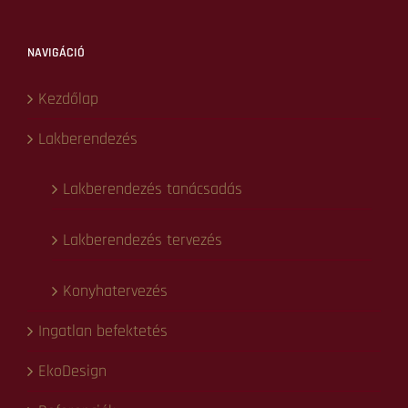
Üzenet
*
Küldés