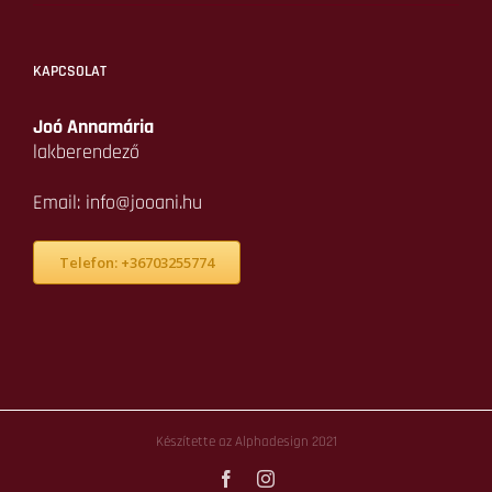
Referenciák
Hírek, blog
Kapcsolat
REFERENCIÁINK KÖZÜL
HÍREK, PUBLIKÁCIÓK
Konyhaasztalból íróasztal