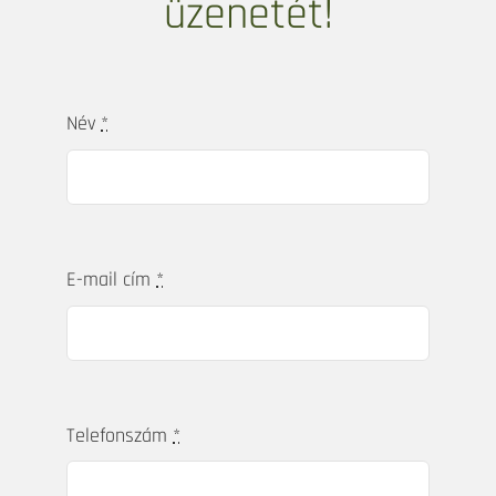
alatt pedig a kivitelezővel tárgyalt, a hibákat
kijavíttatta, és projektmenedzselte a
lakáskivitelezést és berendezést. Így kulcsra
készen kaptuk meg magyarországi
lakásunkat. Szívből tudjuk ajánlani, ha
kellemes, stílusos és nem utolsó sorban
praktikus otthont szeretnének.” – Mercedes &
Jérôme