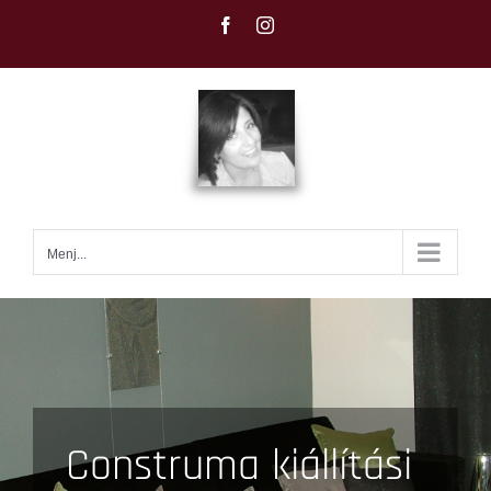
Kihagyás
Facebook
Instagram
Menj...
Construma kiállítási