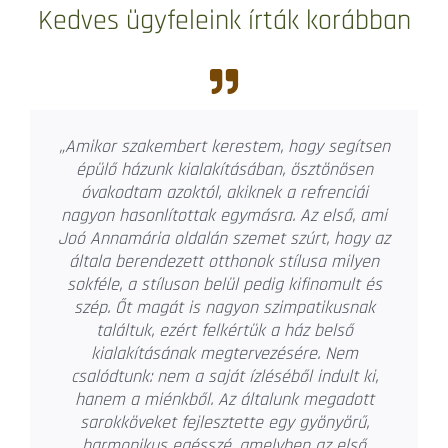
Kedves ügyfeleink írták korábban
„Amikor felmerült a lakóparki lakásunk
tervezése egyértelmű volt, hogy Joó
Annamáriát bízzuk meg lakásunk
berendezésével és tervezésével. 2008 óta,
több mint 14 éve dolgozik lakásainkon.
Stílusáról néhány szó. Rugalmas és mindig
meghallgatja, hogy milyen irányban
szeretnénk elindulni. Ötvözni tudja a régi
darabokat, akár antikot is, a legmodernebb
stílusokkal. Így nem kell megválni a régi
bútoroktól, hozott darabokból is teljesen új
hangulatot tud kihozni. Hagy választani saját
ízlésünk szerint, legyen az például csempe,
tapéta vagy egyéb textilek. Nyugodt,